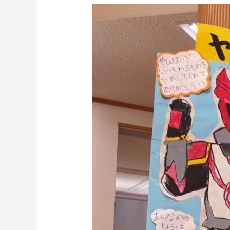
こ
ど
も
ち
ゃ
ん
ね
る
収
録
出
羽
こ
ど
も