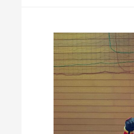
鶴
岡
市
子
ど
も
ま
つ
り
へ
出
動