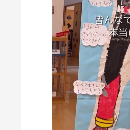
園
さ
ん
へ