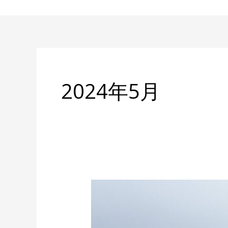
内
容
を
ス
キ
ッ
2024年5月
プ
雨
の
日