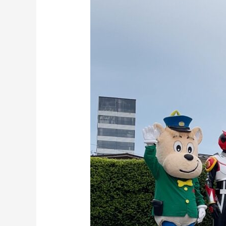
の
交
差
点
の
渡
り
方
教
室
へ