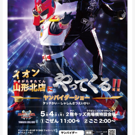
北
店
ヤ
ン
バ
イ
ダ
ー
シ
ョ
ー
グ
ッ
ズ
販