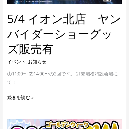
売
有
5/4 イオン北店 ヤン
バイダーショーグッ
ズ販売有
イベント
,
お知らせ
①11:00〜 ②14:00〜の2回です。 2F売場横特設会場に
て！
続きを読む »
GW