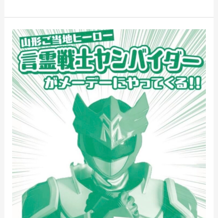
4/29
2026
山
形
県
中
央
メ
ー
デ
ー
県
民