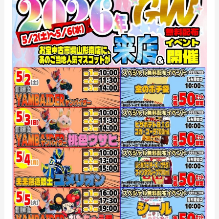
お
宝
中
古
市
場
山
形
南
店