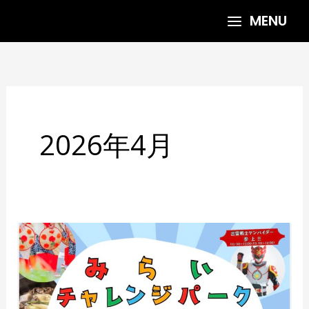
内
MENU
容
を
ス
キ
ッ
プ
2026年4月
5/16
山
形
ビ