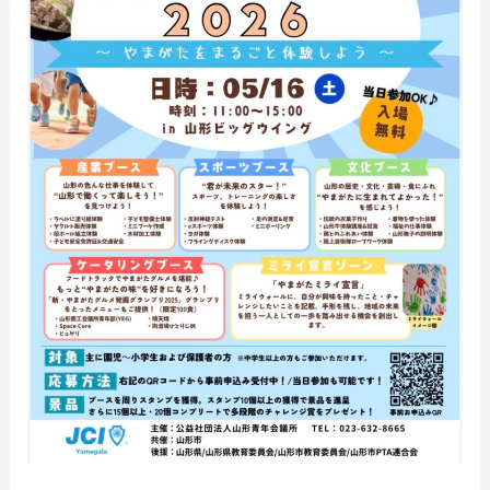
ッ
ク
ウ
イ
ン
グ
グ
リ
ー
テ
ィ
ン
グ