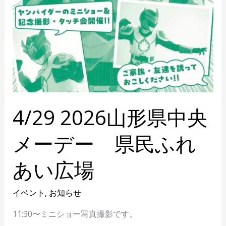
ふ
れ
あ
い
広
場
4/29 2026山形県中央
メーデー 県民ふれ
あい広場
イベント
,
お知らせ
11:30〜ミニショー写真撮影です。