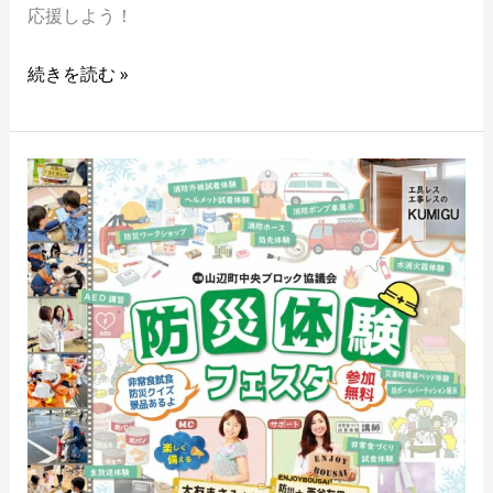
応援しよう！
続きを読む »
2/23
山
辺
町
防
災
体
験
フ
ェ
ス