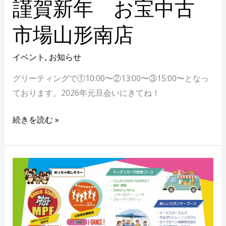
謹賀新年 お宝中古
市場山形南店
イベント
,
お知らせ
グリーティングで①10:00〜②13:00〜③15:00〜となっ
ております。2026年元旦会いにきてね！
続きを読む »
ス
パ
ー
ク
ル