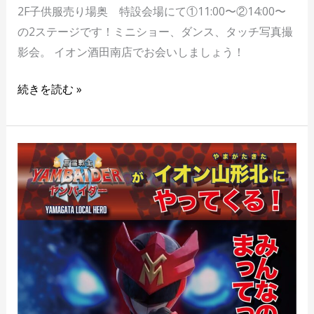
2F子供服売り場奥 特設会場にて①11:00〜②14:00〜
の2ステージです！ミニショー、ダンス、タッチ写真撮
影会。 イオン酒田南店でお会いしましょう！
続きを読む »
1/3
イ
オ
ン
山
形
北
店