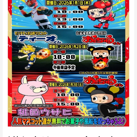
古
市
場
山
形
南
店