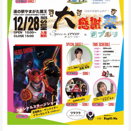
ー
×
プ
ル
リ
大
感
謝
祭！
12/28
道
の
駅
や
ま