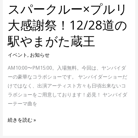
が
スパークルー×プルリ
た
大感謝祭！12/28道の
蔵
王
駅やまがた蔵王
イベント
,
お知らせ
AM10:00〜PM15:00。入場無料。今回は、ヤンバイダ
ーの豪華なコラボショーです。 ヤンバイダーショーだ
けではなく、出演アーティスト方々も日頃出来ないコ
ラボショーをご用意しております！必見！ ヤンバイダ
ーテーマ曲を
続きを読む »