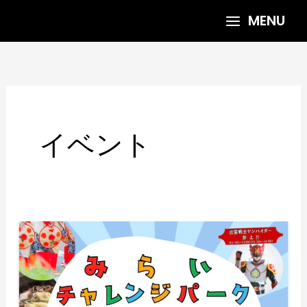
内
MENU
容
を
ス
キ
ッ
プ
イベント
5/16
山
形
ビ