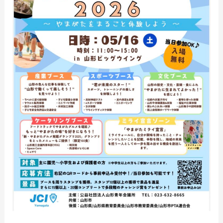
ッ
ク
ウ
イ
ン
グ
グ
リ
ー
テ
ィ
ン
グ