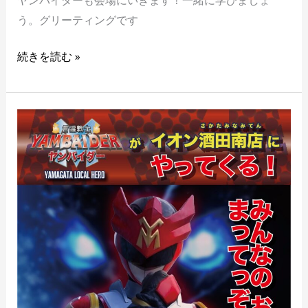
ヤンバイダーも会場にいきます！一緒に学びましょ
う。グリーティングです
続きを読む »
1/4
イ
オ
ン
酒
田
南
店
ミ
ニ