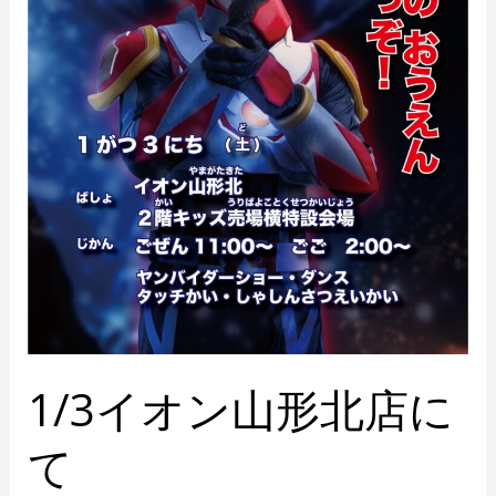
に
て
1/3イオン山形北店に
て