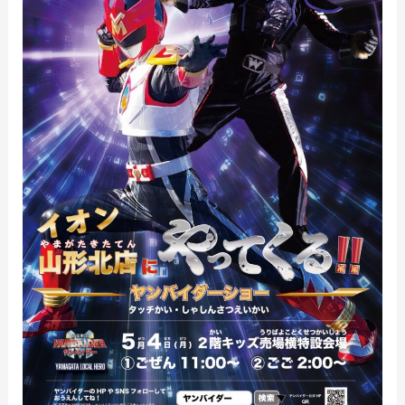
北
店
ヤ
ン
バ
イ
ダ
ー
シ
ョ
ー
グ
ッ
ズ
販