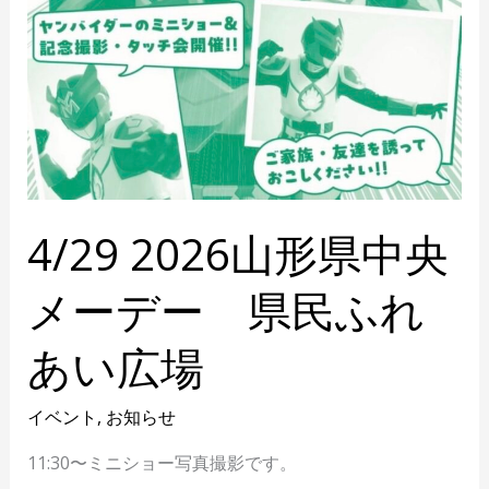
ふ
れ
あ
い
広
場
4/29 2026山形県中央
メーデー 県民ふれ
あい広場
イベント
,
お知らせ
11:30〜ミニショー写真撮影です。