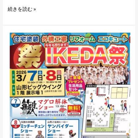
続きを読む »
3/8
IKEDA
祭
ビ
ッ
グ
ウ
イ
ン
グ