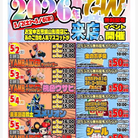
お
宝
中
古
市
場
山
形
南
店