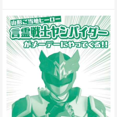
4/29
2026
山
形
県
中
央
メ
ー
デ
ー
県
民