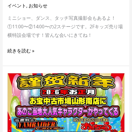
イベント
,
お知らせ
ミニショー、ダンス、タッチ写真撮影会もあるよ！
①11:00〜②14:00〜の2ステージです。2Fキッズ売り場
横特設会場です！皆んな会いにきてね！
続きを読む »
謹
賀
新
年
お
宝
中