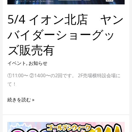
売
有
5/4 イオン北店 ヤン
バイダーショーグッ
ズ販売有
イベント
,
お知らせ
①11:00〜 ②14:00〜の2回です。 2F売場横特設会場に
て！
続きを読む »
GW