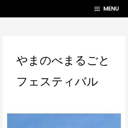
内
MENU
容
を
ス
キ
ッ
プ
やまのべまるごと
フェスティバル
や
ま