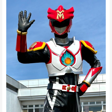
の
べ
ま
る
ご
と
フ
ェ
ス
テ
ィ
バ
ル
へ