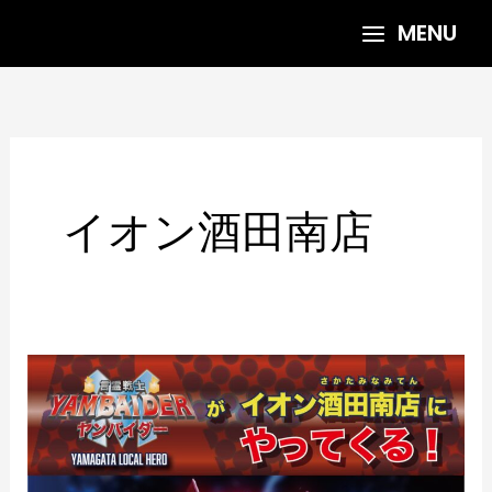
内
MENU
容
を
ス
キ
ッ
プ
イオン酒田南店
1/4
イ
オ
ン