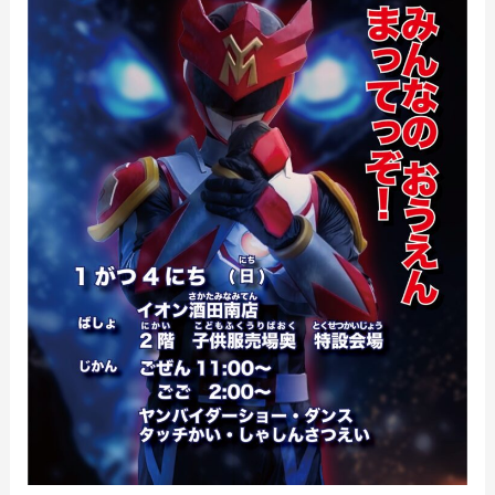
酒
田
南
店
ミ
ニ
シ
ョ
ー