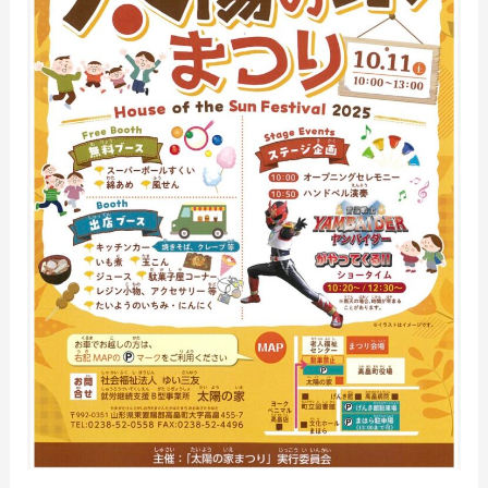
ま
つ
り
10/11