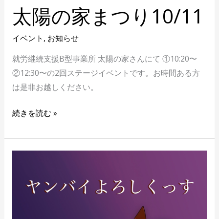
太陽の家まつり10/11
イベント
,
お知らせ
就労継続支援B型事業所 太陽の家さんにて ①10:20〜
②12:30〜の2回ステージイベントです。お時間ある方
は是非お越しください。
続きを読む »
８
月
の
主
な