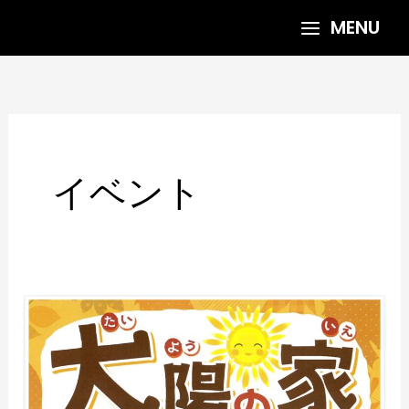
内
MENU
容
を
ス
キ
ッ
プ
イベント
太
陽
の
家