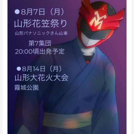
イ
ベ
ン
ト
出
動
お
知
ら
せ