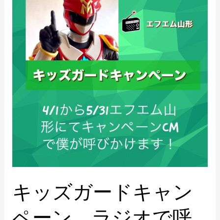
ズ
ガ
ー
ド
キ
ャ
ン
ペ
ー
ン
ラ
ジ
オ
キッズガードキャン
で
ペーン ラジオで呼
呼