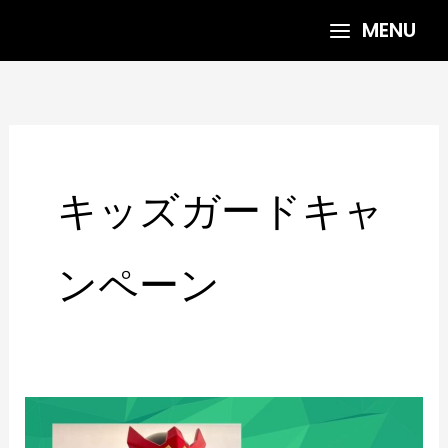
内
MENU
容
を
ス
キ
ッ
プ
キッズガードキャ
ンペーン
キ
ッ