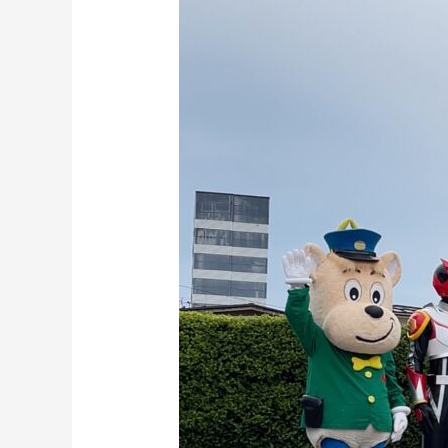
の
交
差
点
の
渡
り
方
教
室
へ