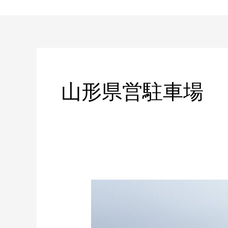
内
容
を
ス
キ
ッ
山形県営駐車場
プ
雨
の
日