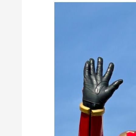
や
ま
の
べ
ま
る
ご
と
フ
ェ
ス
テ
ィ
バ
ル