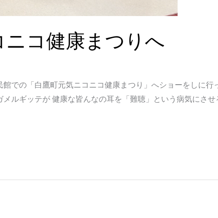
コニコ健康まつりへ
民館での「白鷹町元気ニコニコ健康まつり」へショーをしに行
メルギッテが 健康な皆んなの耳を「難聴」という病気にさせる 