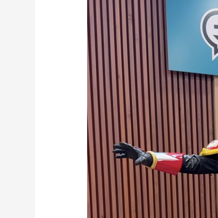
元
気
ニ
コ
ニ
コ
健
康
ま
つ
り
へ