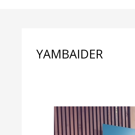
内
容
を
ス
キ
ッ
YAMBAIDER
プ
白
鷹
町