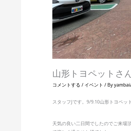
山形トヨペットさ
コメントする
/
イベント
/ By
yambai
スタッフJです。9/9.10山形トヨ
天気の良い二日間でしたのでご来場