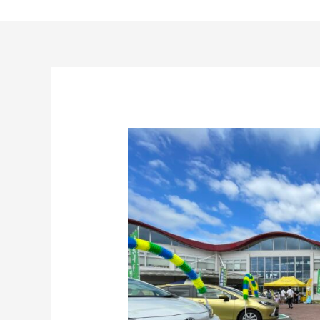
内
容
を
ス
キ
ッ
プ