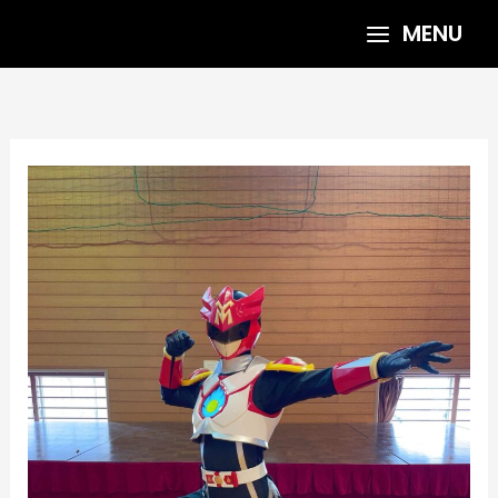
内
MENU
容
を
ス
キ
ッ
プ