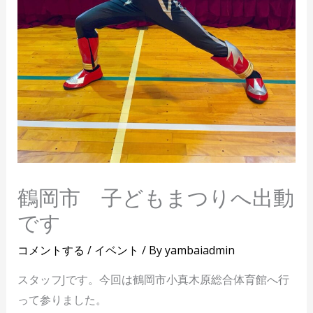
鶴岡市 子どもまつりへ出動
です
コメントする
/
イベント
/ By
yambaiadmin
スタッフJです。今回は鶴岡市小真木原総合体育館へ行
って参りました。