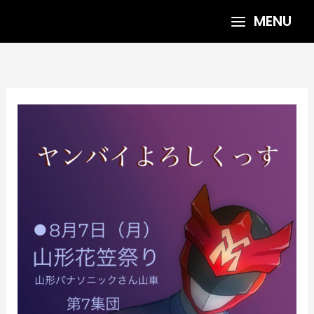
内
MENU
容
を
ス
キ
ッ
プ