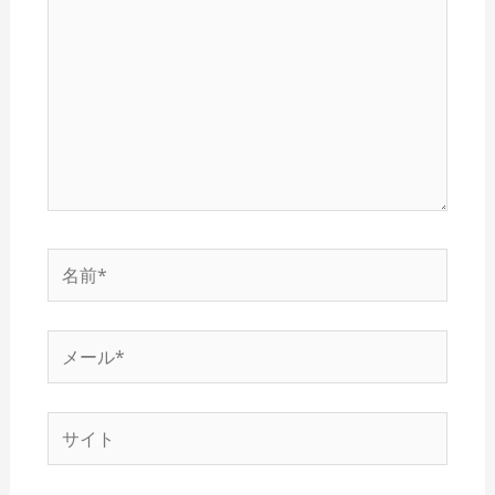
に
入
力…
名
前
*
メ
ー
ル
サ
*
イ
ト