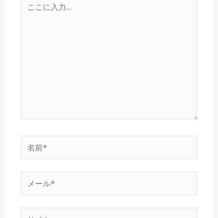
こ
に
入
力…
名
前
*
メ
ー
ル
サ