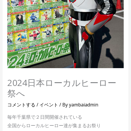
2024日本ローカルヒーロー
祭へ
コメントする
/
イベント
/ By
yambaiadmin
毎年千葉県で２日間開催されている
全国からローカルヒーロー達が集まるお祭り