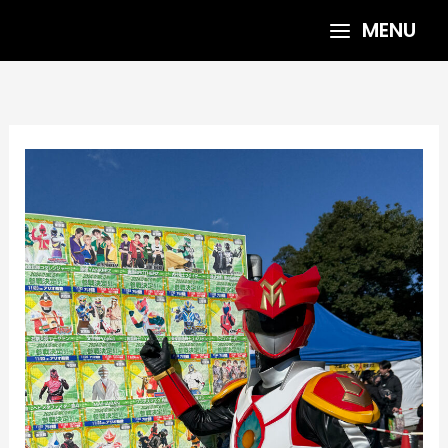
内
MENU
容
を
ス
キ
ッ
プ