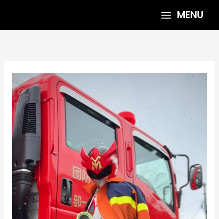
内
MENU
容
を
ス
キ
ッ
プ