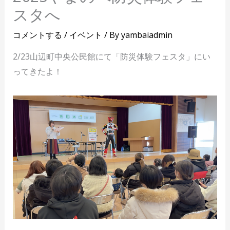
スタへ
コメントする
/
イベント
/ By
yambaiadmin
2/23山辺町中央公民館にて「防災体験フェスタ」にい
ってきたよ！